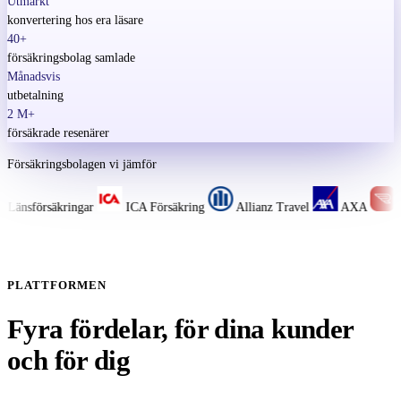
Utmärkt
konvertering hos era läsare
40+
försäkringsbolag samlade
Månadsvis
utbetalning
2 M+
försäkrade resenärer
Försäkringsbolagen vi jämför
nsförsäkringar
ICA Försäkring
Allianz Travel
AXA
Euro
PLATTFORMEN
Fyra fördelar, för dina kunder
och för dig