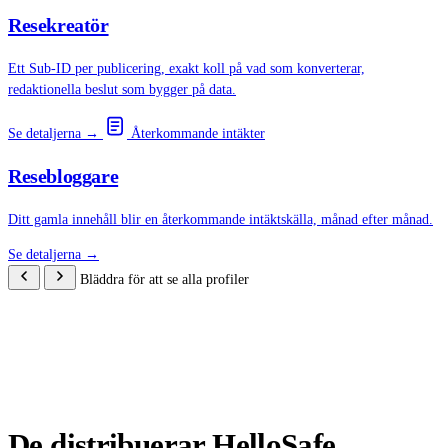
Resekreatör
Ett Sub-ID per publicering, exakt koll på vad som konverterar,
redaktionella beslut som bygger på data.
Se detaljerna →
Återkommande intäkter
Resebloggare
Ditt gamla innehåll blir en återkommande intäktskälla, månad efter månad.
Se detaljerna →
Bläddra för att se alla profiler
De distribuerar HelloSafe