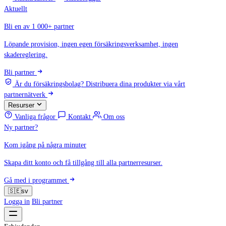
Aktuellt
Bli en av 1 000+ partner
Löpande provision, ingen egen försäkringsverksamhet, ingen
skadereglering.
Bli partner
Är du försäkringsbolag?
Distribuera dina produkter via vårt
partnernätverk
Resurser
Vanliga frågor
Kontakt
Om oss
Ny partner?
Kom igång på några minuter
Skapa ditt konto och få tillgång till alla partnerresurser.
Gå med i programmet
🇸🇪
sv
Logga in
Bli partner