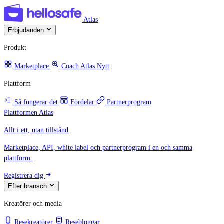
Atlas
Erbjudanden
Produkt
Marketplace
Coach Atlas
Nytt
Plattform
Så fungerar det
Fördelar
Partnerprogram
Plattformen Atlas
Allt i ett, utan tillstånd
Marketplace, API, white label och partnerprogram i en och samma
plattform.
Registrera dig
Efter bransch
Kreatörer och media
Resekreatörer
Resebloggar