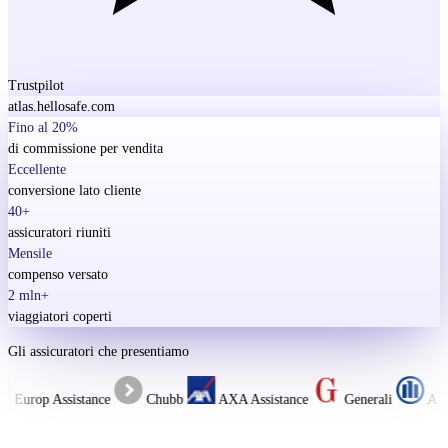
Trustpilot
atlas.hellosafe.com
Fino al 20%
di commissione per vendita
Eccellente
conversione lato cliente
40+
assicuratori riuniti
Mensile
compenso versato
2 mln+
viaggiatori coperti
Gli assicuratori che presentiamo
Europ Assistance
Chubb
AXA Assistance
Generali
Allia