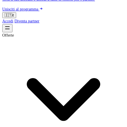
Unisciti al programma
🇮🇹
it
Accedi
Diventa partner
Offerte