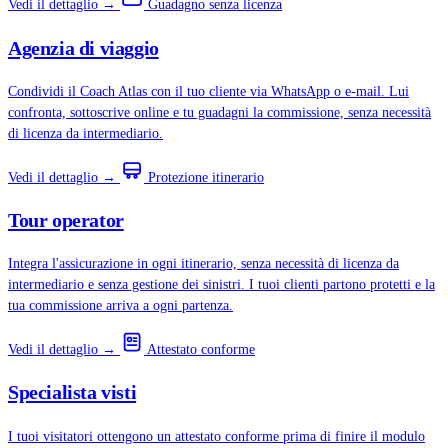
Vedi il dettaglio →
Guadagno senza licenza
Agenzia di viaggio
Condividi il Coach Atlas con il tuo cliente via WhatsApp o e-mail. Lui
confronta, sottoscrive online e tu guadagni la commissione, senza necessità
di licenza da intermediario.
Vedi il dettaglio →
Protezione itinerario
Tour operator
Integra l'assicurazione in ogni itinerario, senza necessità di licenza da
intermediario e senza gestione dei sinistri. I tuoi clienti partono protetti e la
tua commissione arriva a ogni partenza.
Vedi il dettaglio →
Attestato conforme
Specialista visti
I tuoi visitatori ottengono un attestato conforme prima di finire il modulo