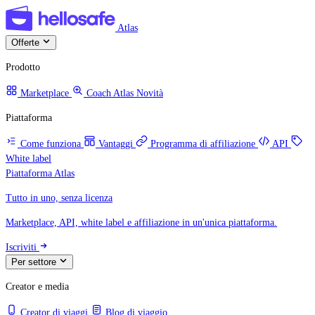
Atlas
Offerte
Prodotto
Marketplace
Coach Atlas
Novità
Piattaforma
Come funziona
Vantaggi
Programma di affiliazione
API
White label
Piattaforma Atlas
Tutto in uno, senza licenza
Marketplace, API, white label e affiliazione in un'unica piattaforma.
Iscriviti
Per settore
Creator e media
Creator di viaggi
Blog di viaggio