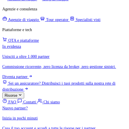
Agenzie e consulenza
Agenzie di viaggio
Tour operator
Specialisti visti
Piattaforme e tech
OTA e piattaforme
In evidenza
Unisciti a oltre 1.000 partner
Commissione ricorrente, zero licenza da broker, zero gestione sinistri.
Diventa partner
Sei un assicuratore?
Distribuisci i tuoi prodotti sulla nostra rete di
distribuzione
Risorse
FAQ
Contatti
Chi siamo
Nuovo partner?
Inizia in pochi minuti
Crea il tuo account e accedi a tutte le risorse per i partner.